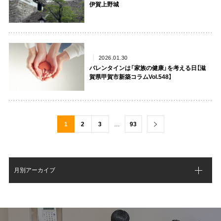
伊賀上野城
2026.01.30
バレンタインは「家族の健康」を考える日【滋
賀県甲賀市新築コラムVol.548】
1
2
3
…
93
月別アーカイブ