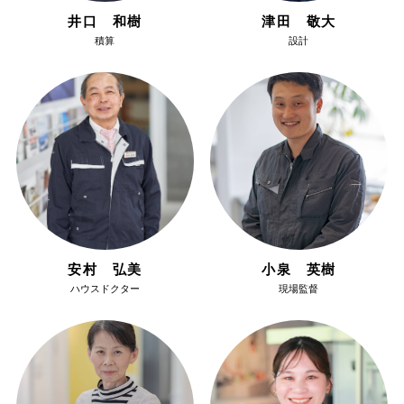
井口 和樹
津田 敬大
積算
設計
安村 弘美
小泉 英樹
ハウスドクター
現場監督