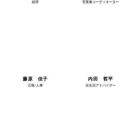
経理
営業兼コーディネーター
藤原 佳子
内田 哲平
広報・人事
住生活アドバイザー