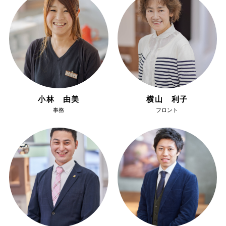
小林 由美
横山 利子
事務
フロント