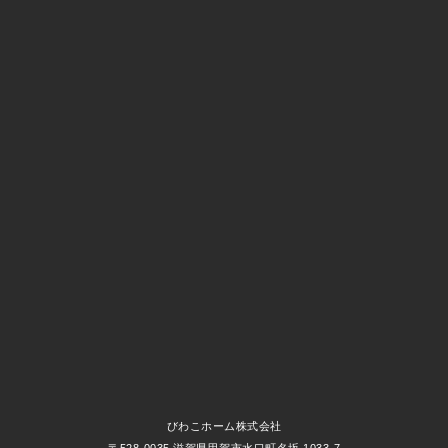
びわこホーム株式会社
〒528-0035 滋賀県甲賀市水口町名坂 1033-7