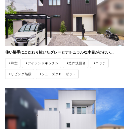
使い勝手にこだわり抜いたグレーとナチュラルな木目がかわいいお家
和室
アイランドキッチン
造作洗面台
ニッチ
リビング階段
シューズクローゼット
ファミリークローゼット
間接照明
収納
ナチュラルモダン
ワークスペース
外観
タイル
無垢材