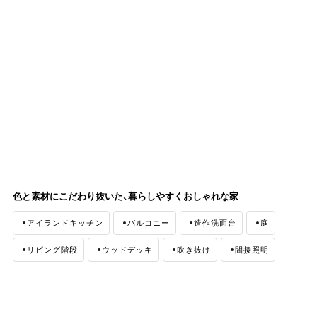
色と素材にこだわり抜いた、暮らしやすくおしゃれな家
アイランドキッチン
バルコニー
造作洗面台
庭
リビング階段
ウッドデッキ
吹き抜け
間接照明
ナチュラルモダン
外観
無垢材