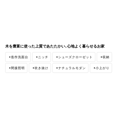
木を豊富に使った上質であたたかい、心地よく暮らせるお家
造作洗面台
ニッチ
シューズクローゼット
収納
間接照明
吹き抜け
ナチュラルモダン
小上がり
外観
土間収納
無垢材
タイル
和室
アイランドキッチン
バルコニー