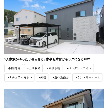
5人家族がゆったり暮らせる。家事も片付けもラクになる40坪の住まい
回遊導線
土間収納
間接照明
ペンダントライト
ナチュラルモダン
外観
造作洗面台
ランドリールーム
ファミリークローゼット
収納
小上がり
ガルバリウム