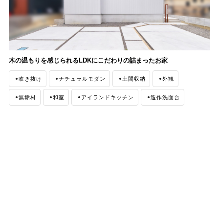
木の温もりを感じられるLDKにこだわりの詰まったお家
吹き抜け
ナチュラルモダン
土間収納
外観
無垢材
和室
アイランドキッチン
造作洗面台
趣味室
リビング階段
シューズクローゼット
ファミリークローゼット
間接照明