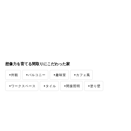
想像力を育てる間取りにこだわった家
外観
バルコニー
趣味室
カフェ風
ワークスペース
タイル
間接照明
塗り壁
ナチュラルモダン