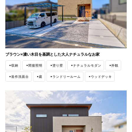
ブラウン×濃い木目を基調とした大人ナチュラルなお家
収納
間接照明
塗り壁
ナチュラルモダン
外観
造作洗面台
庭
ランドリールーム
ウッドデッキ