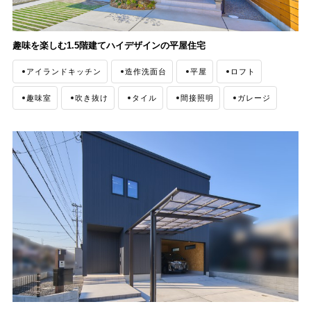
趣味を楽しむ1.5階建てハイデザインの平屋住宅
アイランドキッチン
造作洗面台
平屋
ロフト
趣味室
吹き抜け
タイル
間接照明
ガレージ
外観
無垢材