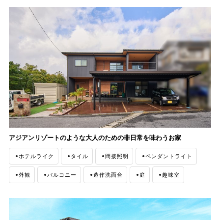
バルコニー
造作洗面台
庭
ニッチ
アジアンリゾートのような大人のための非日常を味わうお家
ホテルライク
タイル
間接照明
ペンダントライト
外観
バルコニー
造作洗面台
庭
趣味室
ウッドデッキ
ファミリークローゼット
収納