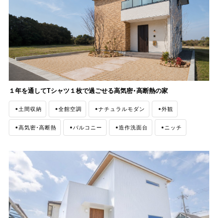
１年を通してTシャツ１枚で過ごせる高気密・高断熱の家
土間収納
全館空調
ナチュラルモダン
外観
高気密・高断熱
バルコニー
造作洗面台
ニッチ
シューズクローゼット
収納
家事ラク導線