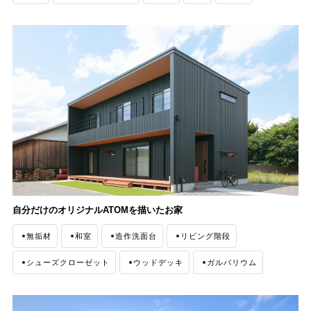
自分だけのオリジナルATOMを描いたお家
無垢材
和室
造作洗面台
リビング階段
シューズクローゼット
ウッドデッキ
ガルバリウム
間接照明
ナチュラルモダン
外観