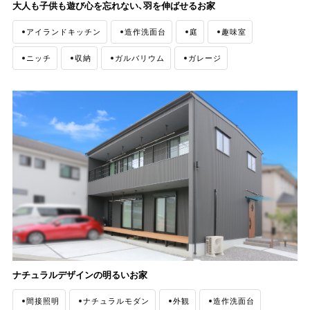
大人も子供も遊び心を忘れない、羽を伸ばせるお家
アイランドキッチン
造作洗面台
庭
趣味室
ニッチ
収納
ガルバリウム
ガレージ
ナチュラルモダン
外観
ナチュラルデザインの明るいお家
間接照明
ナチュラルモダン
外観
造作洗面台