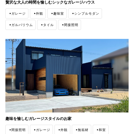
贅沢な大人の時間を愉しむシックなガレージハウス
ガレージ
外観
趣味室
シンプルモダン
ガルバリウム
タイル
間接照明
趣味を愉しむガレージスタイルのお家
間接照明
ガレージ
外観
無垢材
和室