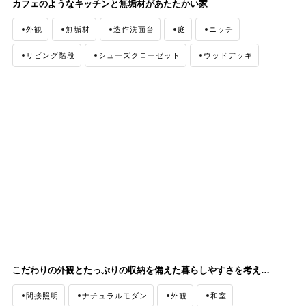
カフェのようなキッチンと無垢材があたたかい家
外観
無垢材
造作洗面台
庭
ニッチ
リビング階段
シューズクローゼット
ウッドデッキ
吹き抜け
カフェ風
こだわりの外観とたっぷりの収納を備えた暮らしやすさを考えた家
間接照明
ナチュラルモダン
外観
和室