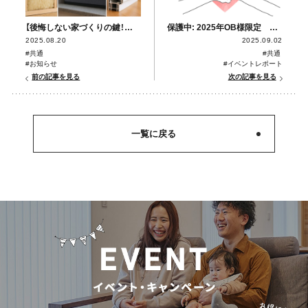
【後悔しない家づくりの鍵！高気密・高断熱住宅の本当のメリット】シリーズでコラム更新しました！
保護中: 2025年OB様限定 感謝の集いPart１
2025.08.20
2025.09.02
#共通
#共通
#お知らせ
#イベントレポート
前の記事を見る
次の記事を見る
一覧に戻る